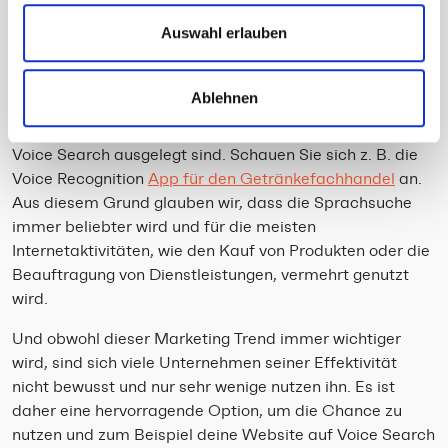
ihr Handy befragen. Bereits 2019 nutzten 32% der
haben oder die sie im Rahmen Ihrer Nutzung der Dienste
Auswahl erlauben
befragten Deutschen laut
Postbank Digitalstudie 2019
gesammelt haben.
einen digitalen Sprachassistenten (über Smart Speaker
oder auf Handy/Tablet; Alexa, Google Assistant, Siri).
Ablehnen
Zudem sieht man jenseits von Alexa und Google Mini,
immer mehr Dienste auf den Markt kommen, die auf
Voice Search ausgelegt sind. Schauen Sie sich z. B. die
Voice Recognition
App für den Getränkefachhandel
an.
Aus diesem Grund glauben wir, dass die Sprachsuche
immer beliebter wird und für die meisten
Internetaktivitäten, wie den Kauf von Produkten oder die
Beauftragung von Dienstleistungen, vermehrt genutzt
wird.
Und obwohl dieser Marketing Trend immer wichtiger
wird, sind sich viele Unternehmen seiner Effektivität
nicht bewusst und nur sehr wenige nutzen ihn. Es ist
daher eine hervorragende Option, um die Chance zu
nutzen und zum Beispiel deine Website auf Voice Search