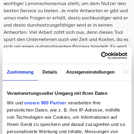
wichtiger Lernmechanismus steht, um dem Nutzer den
besten Service zu bieten. Je mehr Antworten er gibt und
umso mehr Fragen er erhält, desto sachkundiger wird er
und desto durchsetzungsfähiger wird er in seinen
Antworten. Viel Arbeit zahlt sich aus, denn dieses Tool
spart den Unternehmen auch viel Zeit und Kosten, da es
sich um einen automatisierten Prozess handelt. Es wird
den Tag geben, wo der Chatbot ausgelernt hat und
komplett autark arbeiten kann.
Marketing Trend 3: Voice Search
Zustimmung
Details
Anzeigeneinstellungen
Über
(Sprachsuche)
Beim Marketing Trend der Sprachsuche geht es darum,
Verantwortungsvoller Umgang mit Ihren Daten
dass der User mit dem Smartphone oder einem Dienst
Wir und
unsere 980 Partner
verarbeiten Ihre
wie z. B. einem Alexa Lautsprecher, eine Suche per
persönlichen Daten, wie z. B. Ihre IP-Adresse, mithilfe
Sprache startet. Der Lautsprecher gibt dann das
von Technologien wie Cookies, um Informationen auf
Ergebnis der ersten Position in der Suchmaschine wider,
Ihrem Gerät zu speichern und darauf zuzugreifen und so
bzw. wenn man sagt weiter, werden die nächsten
personalisierte Werbung und Inhalte, Messungen von