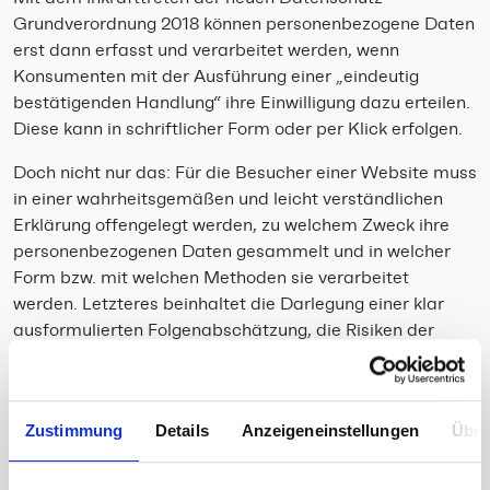
Grundverordnung 2018 können personenbezogene Daten
erst dann erfasst und verarbeitet werden, wenn
Konsumenten mit der Ausführung einer „eindeutig
bestätigenden Handlung“ ihre Einwilligung dazu erteilen.
Diese kann in schriftlicher Form oder per Klick erfolgen.
Doch nicht nur das: Für die Besucher einer Website muss
in einer wahrheitsgemäßen und leicht verständlichen
Erklärung offengelegt werden, zu welchem Zweck ihre
personenbezogenen Daten gesammelt und in welcher
Form bzw. mit welchen Methoden sie verarbeitet
werden. Letzteres beinhaltet die Darlegung einer klar
ausformulierten Folgenabschätzung, die Risiken der
Datenerfassung für den Konsumenten sowie
Sicherheitsmaßnahmen vonseiten des Unternehmens.
Stimmt ein Konsument der Erfassung und Verarbeitung
Zustimmung
Details
Anzeigeneinstellungen
Über
seiner personenbezogenen Daten oder dem Setzen von
Cookies nicht zu, darf ihm der Zugriff auf die Website