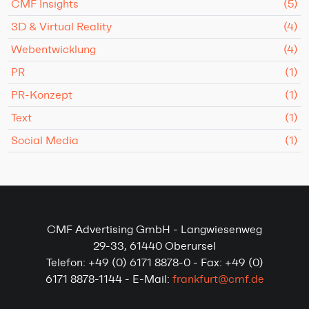
CMF Insights
(5)
3D & Virtual Reality
(4)
Webentwicklung
(4)
PR
(1)
PR-Konzept
(1)
Text
(1)
Social Media
(1)
CMF Advertising GmbH - Langwiesenweg
29-33, 61440 Oberursel
Telefon: +49 (0) 6171 8878-0 - Fax: +49 (0)
6171 8878-1144 - E-Mail:
frankfurt@cmf.de