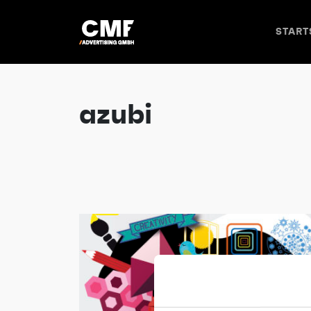
>
START
azubi