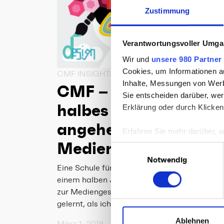
Zustimmung
Verantwortungsvoller Umgan
Wir und
unsere 980 Partner
Cookies, um Informationen a
CMF INSIGHTS // KONZEPTION & KREATIO
Inhalte, Messungen von Werb
CMF – Mein erstes
Sie entscheiden darüber, wer
halbes Jahr als
Erklärung oder durch Klicken
angehende
Erfahren Sie mehr darüber, w
Mediengestalterin
Einzelheiten
fest.
Einwilligungsauswahl
Notwendig
Wir verwenden Cookies, um I
Eine Schule für das Leben. Das ist CMF. Seit
und die Zugriffe auf unsere 
einem halben Jahr nun läuft meine Ausbildu
Website an unsere Partner fü
zur Mediengestalterin und ich habe schon m
möglicherweise mit weiteren
gelernt, als ich mir am Anfang meiner…
der Dienste gesammelt habe
Ablehnen
März 1, 2018