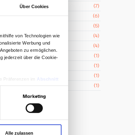
Uncategorized
(7)
Über Cookies
Rezepte
(6)
CMF Insights
(5)
3D & Virtual Reality
(4)
mithilfe von Technologien wie
onalisierte Werbung und
Webentwicklung
(4)
 Angeboten zu ermöglichen.
PR
(1)
g jederzeit über die Cookie-
PR-Konzept
(1)
tion
Text
(1)
hre Präferenzen im
Abschnitt
Social Media
(1)
Marketing
 Medien anbieten zu können
hrer Verwendung unserer
 führen diese Informationen
ie im Rahmen Ihrer Nutzung
it
Alle zulassen