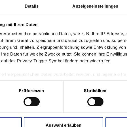
Details
Anzeigeneinstellungen
g mit Ihren Daten
verarbeiten Ihre persönlichen Daten, wie z. B. Ihre IP-Adresse, 
uf Ihrem Gerät zu speichern und darauf zuzugreifen und so pers
N
CMF INSIGHTS // KONZEPTION & KREATION
ung und Inhalten, Zielgruppenforschung sowie Entwicklung von
Meine Ausbildung zur
 Ihre Daten für welche Zwecke nutzt. Sie können Ihre Einwilligun
Kauffrau für
 auf das Privacy Trigger Symbol ändern oder widerrufen
Marketingkommunika
ie Ihre persönlichen Daten verarbeitet werden, und legen Sie I
bei CMF
Präferenzen
Statistiken
nhalte und Anzeigen zu personalisieren, Funktionen für soziale
Du bist auf der Suche nach einem
Website zu analysieren. Außerdem geben wir Informationen zu I
ng
Ausbildungsplatz oder fragst dich, wie es nach
r soziale Medien, Werbung und Analysen weiter. Unsere Partner
ehr
der Schule weitergeht? Du möchtest einen
 Daten zusammen, die Sie ihnen bereitgestellt haben oder die s
abwechslungsreichen und spannenden Beruf m
n.
Zukunft erlernen? Du bist kommunikativ,…
Auswahl erlauben