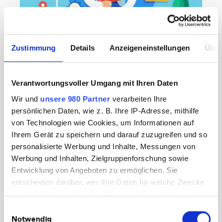
Zustimmung
Details
Anzeigeneinstellungen
Über
ALLGEMEIN // ONLINE MARKETING
Demand-Gen-Kampagnen
zielführend nutzen
Verantwortungsvoller Umgang mit Ihren Daten
Wir und
unsere 980 Partner
verarbeiten Ihre
Google revolutioniert das Online-Marketing: Im
persönlichen Daten, wie z. B. Ihre IP-Adresse, mithilfe
Oktober 2023 wurde der Kampagnentyp
von Technologien wie Cookies, um Informationen auf
Demand Gen eingeführt und löste damit die
Ihrem Gerät zu speichern und darauf zuzugreifen und so
bekannten Discovery-Kampagnen ab. Doch was
personalisierte Werbung und Inhalte, Messungen von
steckt hinter dieser Veränderung und wie kannst
Werbung und Inhalten, Zielgruppenforschung sowie
du…
Entwicklung von Angeboten zu ermöglichen. Sie
September 6, 2024
entscheiden darüber, wer Ihre Daten für welche Zwecke
Weiterlesen
nutzt. Sie können Ihre Einwilligung jederzeit über die
Cookie-Erklärung oder durch Klicken auf das Privacy
Einwilligungsauswahl
KATEGORIEN:
Trigger Symbol ändern oder widerrufen
Notwendig