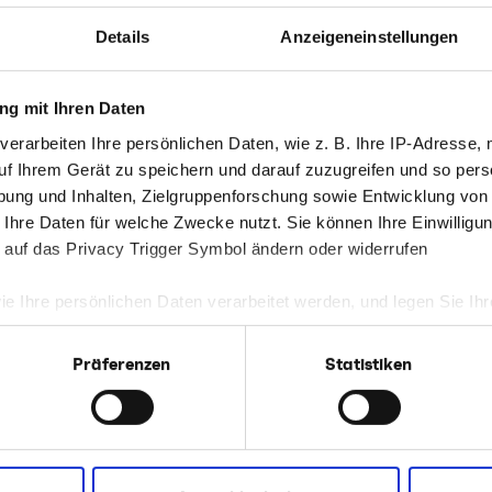
Details
Anzeigeneinstellungen
g mit Ihren Daten
verarbeiten Ihre persönlichen Daten, wie z. B. Ihre IP-Adresse, 
uf Ihrem Gerät zu speichern und darauf zuzugreifen und so pers
ung und Inhalten, Zielgruppenforschung sowie Entwicklung von
 Ihre Daten für welche Zwecke nutzt. Sie können Ihre Einwilligun
 auf das Privacy Trigger Symbol ändern oder widerrufen
ie Ihre persönlichen Daten verarbeitet werden, und legen Sie I
Präferenzen
Statistiken
-
nhalte und Anzeigen zu personalisieren, Funktionen für soziale
en
Website zu analysieren. Außerdem geben wir Informationen zu I
anz
r soziale Medien, Werbung und Analysen weiter. Unsere Partner
 Daten zusammen, die Sie ihnen bereitgestellt haben oder die s
das
n.