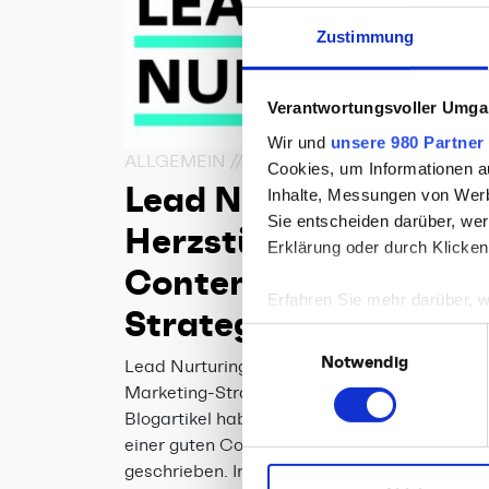
Zustimmung
Verantwortungsvoller Umgan
Wir und
unsere 980 Partner
ALLGEMEIN // ONLINE MARKETING
Cookies, um Informationen a
Lead Nurturing – das
Inhalte, Messungen von Werb
Sie entscheiden darüber, wer
Herzstück der
Erklärung oder durch Klicken
Content-Marketing-
Erfahren Sie mehr darüber, w
Strategien
Einzelheiten
fest.
Einwilligungsauswahl
Notwendig
Lead Nurturing – das Herzstück der Content
Wir verwenden Cookies, um I
Marketing-Strategien In einem unserer letzt
und die Zugriffe auf unsere 
Blogartikel haben wir bereits über die Relev
Website an unsere Partner fü
einer guten Content-Marketing-Strategie
möglicherweise mit weiteren
geschrieben. In diesem Blogpost wollen wir 
der Dienste gesammelt habe