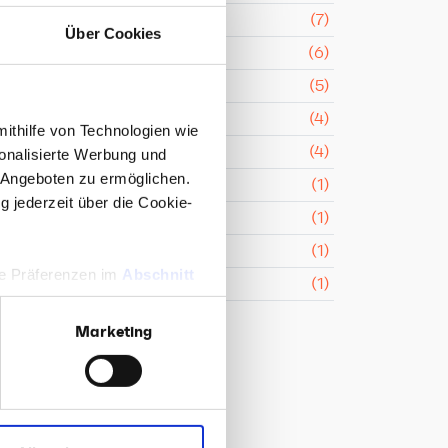
Uncategorized
(7)
Über Cookies
Rezepte
(6)
CMF Insights
(5)
3D & Virtual Reality
(4)
mithilfe von Technologien wie
Webentwicklung
(4)
onalisierte Werbung und
 Angeboten zu ermöglichen.
PR
(1)
g jederzeit über die Cookie-
PR-Konzept
(1)
Text
(1)
hre Präferenzen im
Abschnitt
Social Media
(1)
Marketing
 Medien anbieten zu können
hrer Verwendung unserer
 führen diese Informationen
ie im Rahmen Ihrer Nutzung