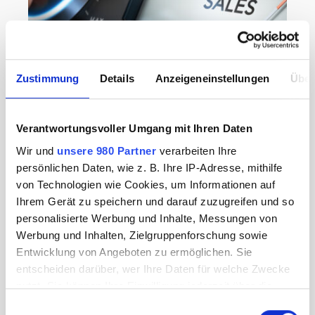
ONLINE MARKETING
Zustimmung
Details
Anzeigeneinstellungen
Über
Growth Hacking: Die
Revolution des Inbound-
Verantwortungsvoller Umgang mit Ihren Daten
Marketings
Wir und
unsere 980 Partner
verarbeiten Ihre
Ausgehend von dem Wandel des
persönlichen Daten, wie z. B. Ihre IP-Adresse, mithilfe
Verkäufermarktes zum Käufermarkt befinden wir
von Technologien wie Cookies, um Informationen auf
uns heutzutage in einer Phase des
Ihrem Gerät zu speichern und darauf zuzugreifen und so
Hyperwettbewerbs. Eine hohe Marktsättigung,
personalisierte Werbung und Inhalte, Messungen von
verkürzte Produktlebenszyklen, schnelllebige
Werbung und Inhalten, Zielgruppenforschung sowie
Trends sowie eine sinkende Marken- und…
Entwicklung von Angeboten zu ermöglichen. Sie
entscheiden darüber, wer Ihre Daten für welche Zwecke
Januar 29, 2018
Weiterlesen
nutzt. Sie können Ihre Einwilligung jederzeit über die
Cookie-Erklärung oder durch Klicken auf das Privacy
Einwilligungsauswahl