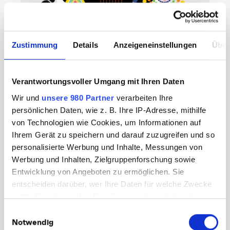
Zustimmung
Details
Anzeigeneinstellungen
Über
CMF INSIGHTS // KONZEPTION & KREATION
CMF – Mein erstes halbes
Verantwortungsvoller Umgang mit Ihren Daten
Jahr als angehende
Wir und
unsere 980 Partner
verarbeiten Ihre
Mediengestalterin
persönlichen Daten, wie z. B. Ihre IP-Adresse, mithilfe
Eine Schule für das Leben. Das ist CMF. Seit
von Technologien wie Cookies, um Informationen auf
einem halben Jahr nun läuft meine Ausbildung
Ihrem Gerät zu speichern und darauf zuzugreifen und so
zur Mediengestalterin und ich habe schon mehr
personalisierte Werbung und Inhalte, Messungen von
gelernt, als ich mir am Anfang meiner…
Werbung und Inhalten, Zielgruppenforschung sowie
Entwicklung von Angeboten zu ermöglichen. Sie
März 1, 2018
Weiterlesen
entscheiden darüber, wer Ihre Daten für welche Zwecke
nutzt. Sie können Ihre Einwilligung jederzeit über die
Cookie-Erklärung oder durch Klicken auf das Privacy
KATEGORIEN:
Einwilligungsauswahl
Trigger Symbol ändern oder widerrufen
Notwendig
Online Marketing
(33)