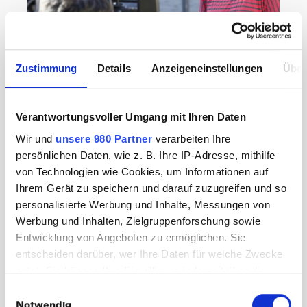
Zustimmung
Details
Anzeigeneinstellungen
Über
UNCATEGORIZED
Das A und O der
Reportagefotografie: Tipps
Verantwortungsvoller Umgang mit Ihren Daten
und Tricks vom Profi
Wir und
unsere 980 Partner
verarbeiten Ihre
persönlichen Daten, wie z. B. Ihre IP-Adresse, mithilfe
Da ich wieder in den Genuss kam bei einem
von Technologien wie Cookies, um Informationen auf
Filmdreh on Location Reportage zu fotografieren,
Ihrem Gerät zu speichern und darauf zuzugreifen und so
dachte ich mir, Euch ein paar Tipps und Tricks
personalisierte Werbung und Inhalte, Messungen von
zur Reportagefotografie weiterzugegeben.
Werbung und Inhalten, Zielgruppenforschung sowie
Schritt 1:…
Entwicklung von Angeboten zu ermöglichen. Sie
entscheiden darüber, wer Ihre Daten für welche Zwecke
September 4, 2017
Weiterlesen
nutzt. Sie können Ihre Einwilligung jederzeit über die
Cookie-Erklärung oder durch Klicken auf das Privacy
Einwilligungsauswahl
KATEGORIEN:
Trigger Symbol ändern oder widerrufen
Notwendig