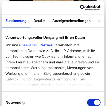
Zustimmung
Details
Anzeigeneinstellungen
Über
REZEPTE
Hessisch Fusion Rezept:
Verantwortungsvoller Umgang mit Ihren Daten
Frankfurter Kräuter Chili-
Wir und
unsere 980 Partner
verarbeiten Ihre
Sauce
persönlichen Daten, wie z. B. Ihre IP-Adresse, mithilfe
„Frankfurter Kräuter treffen auf feuriges Chili“
von Technologien wie Cookies, um Informationen auf
Die Zutaten 1 Bund grüne Sauce Kräuter 4 Zehen
Ihrem Gerät zu speichern und darauf zuzugreifen und so
Knoblauch 2 Zwiebeln 1 Bund Frühlingslauch 4
personalisierte Werbung und Inhalte, Messungen von
grüne Tomaten 1 Hand voll grüne Chili…
Werbung und Inhalten, Zielgruppenforschung sowie
Entwicklung von Angeboten zu ermöglichen. Sie
September 11, 2017
Weiterlesen
entscheiden darüber, wer Ihre Daten für welche Zwecke
nutzt. Sie können Ihre Einwilligung jederzeit über die
Cookie-Erklärung oder durch Klicken auf das Privacy
KATEGORIEN:
Einwilligungsauswahl
Trigger Symbol ändern oder widerrufen
Notwendig
Online Marketing
(33)