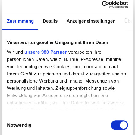
Zustimmung
Details
Anzeigeneinstellungen
Über
ALLGEMEIN // ONLINE MARKETING
5 Marketing Trends für 2022
Verantwortungsvoller Umgang mit Ihren Daten
Wir und
unsere 980 Partner
verarbeiten Ihre
5 Marketing Trends für 2022 Welche Marketing
persönlichen Daten, wie z. B. Ihre IP-Adresse, mithilfe
Trends werden 2022 bestimmen? In diesem
von Technologien wie Cookies, um Informationen auf
Artikel erfährst du, die 5 interessantesten
Ihrem Gerät zu speichern und darauf zuzugreifen und so
Marketing Trends, die in deinem Portfolio von
personalisierte Werbung und Inhalte, Messungen von
Werbekampagnen nicht fehlen sollten. Viele…
Werbung und Inhalten, Zielgruppenforschung sowie
Dezember 29, 2021
Entwicklung von Angeboten zu ermöglichen. Sie
Weiterlesen
entscheiden darüber, wer Ihre Daten für welche Zwecke
nutzt. Sie können Ihre Einwilligung jederzeit über die
KATEGORIEN:
Cookie-Erklärung oder durch Klicken auf das Privacy
Einwilligungsauswahl
Online Marketing
(33)
Trigger Symbol ändern oder widerrufen
Notwendig
Allgemein
(21)