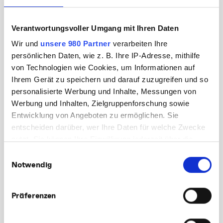
Verantwortungsvoller Umgang mit Ihren Daten
DEINE NACHRICHT (*)
Wir und
unsere 980 Partner
verarbeiten Ihre
persönlichen Daten, wie z. B. Ihre IP-Adresse, mithilfe
von Technologien wie Cookies, um Informationen auf
Ihrem Gerät zu speichern und darauf zuzugreifen und so
personalisierte Werbung und Inhalte, Messungen von
Werbung und Inhalten, Zielgruppenforschung sowie
Entwicklung von Angeboten zu ermöglichen. Sie
entscheiden darüber, wer Ihre Daten für welche Zwecke
nutzt. Sie können Ihre Einwilligung jederzeit über die
Cookie-Erklärung oder durch Klicken auf das Privacy
Einwilligungsauswahl
Trigger Symbol ändern oder widerrufen
Notwendig
LADE HIER DEINEN LEBENSLAUF HOCH
(MAXIMAL 3 DATEIEN; PDF, DOC ODER DOCX)
Erfahren Sie mehr darüber, wie Ihre persönlichen Daten
Präferenzen
verarbeitet werden, und legen Sie Ihre Präferenzen im
Abschnitt Einzelheiten
fest.