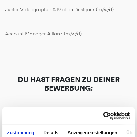
Junior Videographer & Motion Designer
(m/w/d)
Account Manager Allianz
(m/w/d)
DU HAST FRAGEN ZU DEINER
BEWERBUNG:
DEIN NAME (*)
Zustimmung
Details
Anzeigeneinstellungen
Über
DEINE E-MAIL-ADRESSE (*)